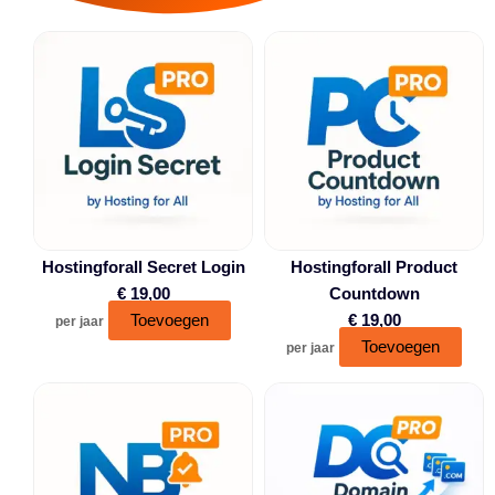
Hostingforall Secret Login
Hostingforall Product
€
19,00
Countdown
Toevoegen
€
19,00
per jaar
Toevoegen
per jaar
Dit
prod
heef
mee