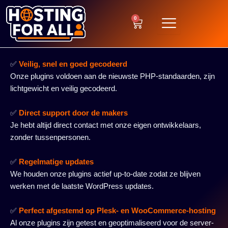
Ga
naar
0
Winkelwagen
de
inhoud
✅
Veilig, snel en goed gecodeerd
Onze plugins voldoen aan de nieuwste PHP-standaarden, zijn
lichtgewicht en veilig gecodeerd.
✅
Direct support door de makers
Je hebt altijd direct contact met onze eigen ontwikkelaars,
zonder tussenpersonen.
✅
Regelmatige updates
We houden onze plugins actief up-to-date zodat ze blijven
werken met de laatste WordPress updates.
✅
Perfect afgestemd op Plesk- en WooCommerce-hosting
Al onze plugins zijn getest en geoptimaliseerd voor de server-