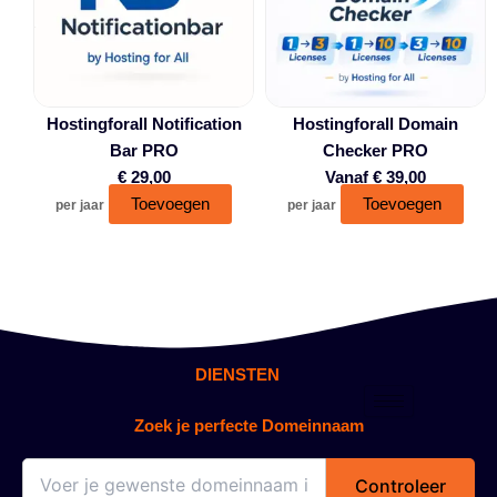
varia
Dez
opti
kan
gek
Hostingforall Notification
Hostingforall Domain
wor
Bar PRO
Checker PRO
op
€
29,00
Vanaf
€
39,00
de
Toevoegen
Toevoegen
per jaar
per jaar
prod
DIENSTEN
Zoek je perfecte Domeinnaam
Controleer