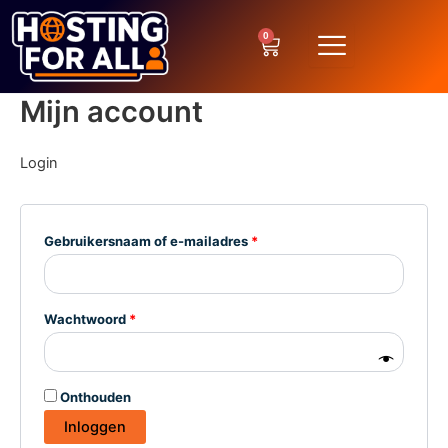
Ga
Vereist
Vereist
naar
0
Winkelwagen
de
inhoud
Mijn account
Login
Gebruikersnaam of e-mailadres
*
Wachtwoord
*
Onthouden
Inloggen